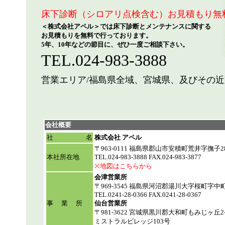
床下診断（シロアリ点検含む）お見積もり無料
＜株式会社アペル＞では床下診断とメンテナンスに関する
お見積もりを無料で行っております。
5年、10年などの節目に、ぜひ一度ご相談下さい。
TEL.024-983-3888
営業エリア/福島県全域、宮城県、及びその近
会社概要
社 名
株式会社 アペル
〒963-0111 福島県郡山市安積町荒井字撫子28
本社所在地
TEL.024-983-3888 FAX.024-983-3877
※地図はこちらから
会津営業所
〒969-3545 福島県河沼郡湯川大字桜町字中町2
TEL.0241-28-0366 FAX.0241-28-0367
事 業 所
仙台営業所
〒981-3622 宮城県黒川郡大和町もみじヶ丘2-
ミストラルビレッジ103号