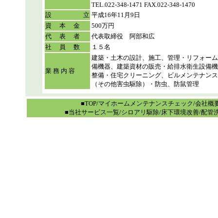
TEL.022-348-1471 FAX.022-348-1470
設 立
平成16年11月9日
資 本 金
500万円
代 表 者
代表取締役 阿部和広
社 員 数
１５名
建築・土木の設計、施工、管理・リフォーム
備機器、建築資材の販売・給排水衛生設備機
業 務 内 容
整備・住宅クリーニング、ビルメンテナンス
（その他害虫駆除）・防虫、防鼠管理
■TOP
/
マイホームメンテナンスチェック
/
会社概
■当社サービス一覧
/
シロアリ駆除
/
床下環境改善
/
配管